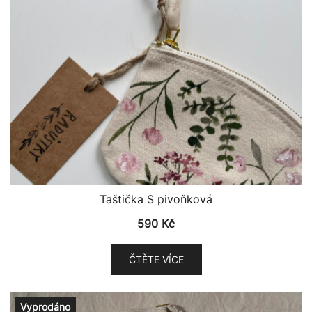
Taštička S pivoňková
590
Kč
ČTĚTE VÍCE
Vyprodáno